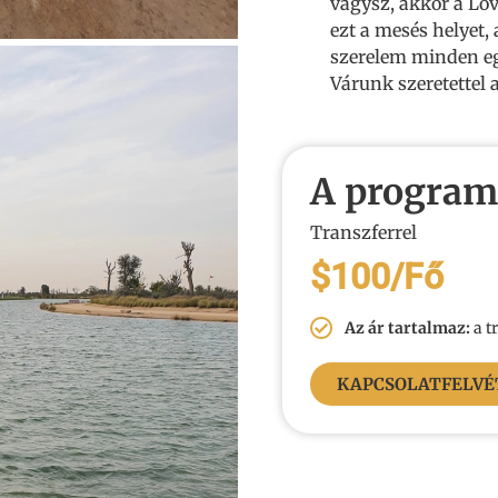
vágysz, akkor a Love
ezt a mesés helyet, 
szerelem minden egy
Várunk szeretettel 
A program
Transzferrel
$100/Fő
Az ár tartalmaz:
a t
KAPCSOLATFELVÉ