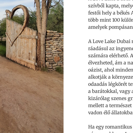
szívből kapta, melye
festői hely a békés
több mint 100 külön
amelyek pompásan e
A Love Lake Dubai n
ráadásul az ingye
számára elérhető. 
élvezheted, ám a na
oázist, ahol minden
alkotják a környezet
odaadás légkörét t
a barátokkal, vagy a
kizárólag szenes gri
mellett a természet
vadon élő állatokb
Ha egy romantikus 