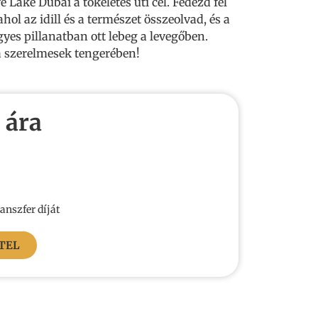
 Lake Dubai a tökéletes úti cél. Fedezd fel
ahol az idill és a természet összeolvad, és a
es pillanatban ott lebeg a levegőben.
a szerelmesek tengerében!
 ára
ranszfer díját
TEL