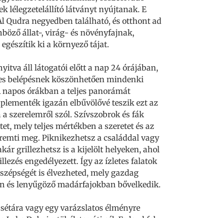
k lélegzetelállító látványt nyújtanak. E
 Al Qudra negyedben található, és otthont ad
böző állat-, virág- és növényfajnak,
gészítik ki a környező tájat.
yitva áll látogatói előtt a nap 24 órájában,
nes belépésnek köszönhetően mindenki
A napos órákban a teljes panorámát
plementék igazán elbűvölővé teszik ezt az
 a szerelemről szól. Szívszobrok és fák
et, mely teljes mértékben a szeretet és az
eremti meg. Piknikezhetsz a családdal vagy
kár grillezhetsz is a kijelölt helyeken, ahol
llezés engedélyezett. Így az ízletes falatok
 szépségét is élvezheted, mely gazdag
an és lenyűgöző madárfajokban bővelkedik.
sétára vagy egy varázslatos élményre