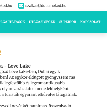
eked.hu
szallas@dubaineked.hu
OLGÁLTATÁSOK
UTAZÁSI SEGÉD
SUPERIOR
KAPCSOLAT
e
a - Love Lake
göző Love Lake-ben, Dubai egyik
sében! Az egykor eldugott gyöngyszem ma
ik legfestőibb és legromantikusabb
gy olyan varázslatos menedékhelyként,
s a turisták egyaránt elbűvölve látogatnak.
egyedi nevét két hatalmas, összeolvadó