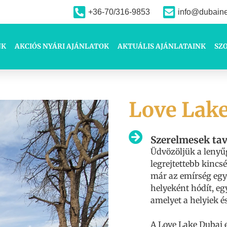
+36-70/316-9853
info@dubain
NK
AKCIÓS NYÁRI AJÁNLATOK
AKTUÁLIS AJÁNLATAINK
SZ
Love Lak
Szerelmesek tav
Üdvözöljük a lenyű
legrejtettebb kinc
már az emírség egy
helyeként hódít, e
amelyet a helyiek é
A Love Lake Dubai 