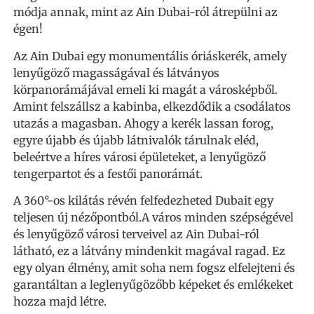
módja annak, mint az Ain Dubai-ról átrepülni az
égen!
Az Ain Dubai egy monumentális óriáskerék, amely
lenyűgöző magasságával és látványos
körpanorámájával emeli ki magát a városképből.
Amint felszállsz a kabinba, elkezdődik a csodálatos
utazás a magasban. Ahogy a kerék lassan forog,
egyre újabb és újabb látnivalók tárulnak eléd,
beleértve a híres városi épületeket, a lenyűgöző
tengerpartot és a festői panorámát.
A 360°-os kilátás révén felfedezheted Dubait egy
teljesen új nézőpontból.A város minden szépségével
és lenyűgöző városi terveivel az Ain Dubai-ról
látható, ez a látvány mindenkit magával ragad. Ez
egy olyan élmény, amit soha nem fogsz elfelejteni és
garantáltan a leglenyűgözőbb képeket és emlékeket
hozza majd létre.