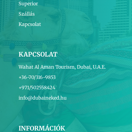
Superior
Szállás
Kapcsolat
KAPCSOLAT
Wahat Al Aman Tourism, Dubai, U.A.E.
+36-70/316-9853
+971/502558424
info@dubaineked.hu
INFORMÁCIÓK