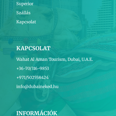
Superior
Szállás
Kapcsolat
KAPCSOLAT
Wahat Al Aman Tourism, Dubai, U.A.E.
+36-70/316-9853
+971/502558424
info@dubaineked.hu
INFORMÁCIÓK